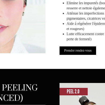
Elimine les impuretés (bou
resserre et nettoie égaleme
Atténue les imperfections 
pigmentaires, cicatrices v
Aide à régénérer l'épiderm
et rougeurs)
Lutte efficacement contre l
perte de fermeté)
Prendre rendez-vous
 PEELING
ANCED)