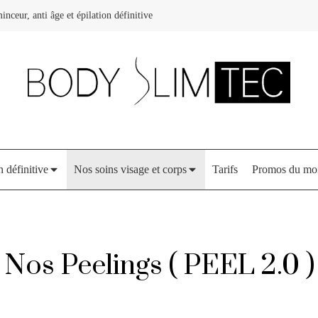
inceur, anti âge et épilation définitive
n définitive
Nos soins visage et corps
Tarifs
Promos du mo
Nos Peelings ( PEEL 2.0 )